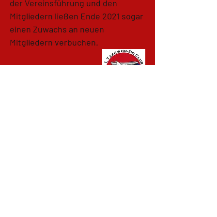
der Vereinsführung und den
Mitgliedern ließen Ende 2021 sogar
einen Zuwachs an neuen
Mitgliedern verbuchen.
2025
40-jähriges Bestehen
Der 1.TCK feiert stolz sein 40-
jähriges Jubiläum und blickt auf
eine beeindruckende Entwicklung
zurück. Der Verein bleibt
dynamisch und hat kürzlich drei
neue Trainer ausgebildet, die das
Trainerteam verstärken.
Zudem erfreut sich der 1.TCK über